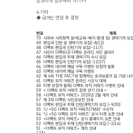
잡코리아 접수하러 가기
>>
4.기타
◆ 급여는 면접 후 결정
번호
제목
70
사회부 사회정책 분야(교육-복지-환경 등) 경력기자 모
69
편집국 인턴 및 경력기자 모집(~8/12)
68
더팩트 편집국 인턴기자 모집(~11/7)
67
사진이 더팩트다! 더팩트 온라인 사진 갤러리
66
더팩트 편집국 취재 경력기자 수시 모집
65
더팩트 편집국 인턴기자 모집(~12/27)
64
더팩트 네이버 채널 구독 이벤트 당첨자 발표
63
더팩트 네이버 채널 구독 이벤트
62
제 6회 THE FACT와 함께하는 호국보훈의 달 기념 나
61
더팩트 뮤직 어워즈 온라인 시상식 대체
60
티켓 당첨자 필독) 더팩트 뮤직 어워즈 이벤트 안내
59
< 더팩트 뮤직 어워즈 잠정 연기 안내 >
58
<더팩트 뮤직 어워즈> 2020년 2월 개최 안내
57
제 3회 더팩트 사진공모전 안내
56
더팩트 편집국 취재 인턴/경력기자 모집 (~9/30)
55
'U +5G 더팩트 뮤직 어워즈(TMA)' 수상자
54
'U +5G 더팩트 뮤직 어워즈' 공식 티켓 오픈 안내
53
<더팩트 뮤직 어워즈> 공식 홈페이지 오픈 안내
52
더팩트 편집국 취재 인턴/경력기자 모집 (~2/14)
51
<더팩트 뮤직 어워즈> 개최 안내