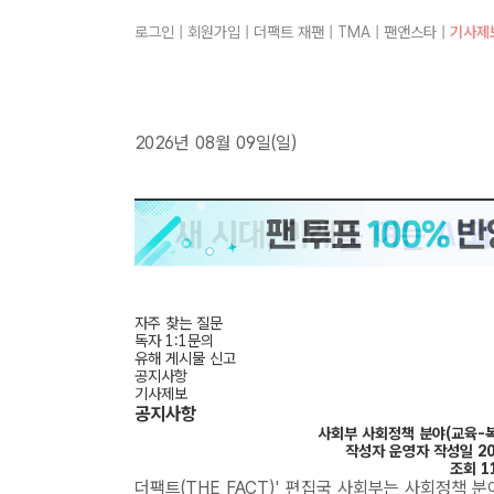
로그인
|
회원가입
|
더팩트 재팬
|
TMA
|
팬앤스타
|
기사제
2026년 08월 09일(일)
자주 찾는 질문
독자 1:1문의
유해 게시물 신고
공지사항
기사제보
공지사항
사회부 사회정책 분야(교육-복
작성자 운영자
작성일 202
조회 1
더팩트(THE FACT)' 편집국 사회부는 사회정책 