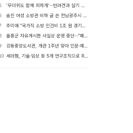
5
'무더위도 함께 피하개'…반려견과 살기 좋은 자치구는 어디
6
숨진 여성 소방관 비하 글 쓴 전남광주시 공무원 입건
7
추미애 "국가직 소방 인건비 1조 원 경기도가 대납…재정개혁 시급"
8
울릉군 자유게시판 사실상 운영 중단…"폐쇄" vs "소통창구 지켜야"
9
강동중앙도서관, 개관 1주년 맞아 인문·예술 행사 마련 [TF사진관]
10
세라젬, 기술·임상 등 5개 연구조직으로 R&D 역량 강화