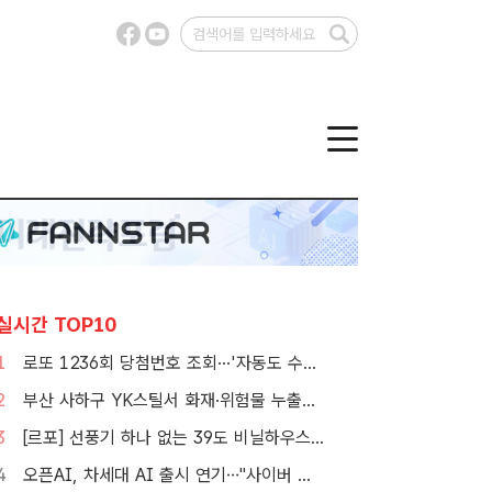
실시간 TOP10
1
로또 1236회 당첨번호 조회···'자동도 수동도 5명씩 같네'
2
부산 사하구 YK스틸서 화재·위험물 누출…소방 대응 1단계 발령
3
[르포] 선풍기 하나 없는 39도 비닐하우스…이주노동자의 '악몽같은 폭염'
4
오픈AI, 차세대 AI 출시 연기…"사이버 공격 등 보안 위험"